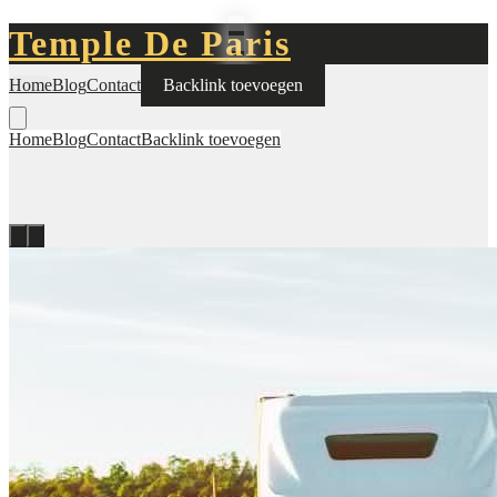
Temple De Paris
Home
Blog
Contact
Backlink toevoegen
Home
Blog
Contact
Backlink toevoegen